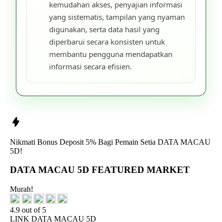
kemudahan akses, penyajian informasi
yang sistematis, tampilan yang nyaman
digunakan, serta data hasil yang
diperbarui secara konsisten untuk
membantu pengguna mendapatkan
informasi secara efisien.
Nikmati
Bonus Deposit 5%
Bagi Pemain Setia
DATA MACAU
5D!
DATA MACAU 5D FEATURED MARKET
Murah!
4.9 out of 5
LINK DATA MACAU 5D