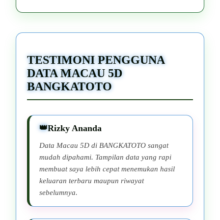
TESTIMONI PENGGUNA
DATA MACAU 5D
BANGKATOTO
Rizky Ananda
Data Macau 5D di BANGKATOTO sangat
mudah dipahami. Tampilan data yang rapi
membuat saya lebih cepat menemukan hasil
keluaran terbaru maupun riwayat
sebelumnya.