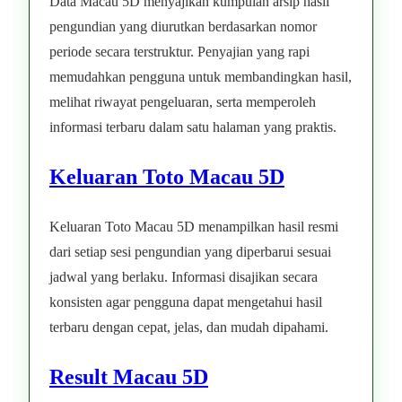
Data Macau 5D menyajikan kumpulan arsip hasil
pengundian yang diurutkan berdasarkan nomor
periode secara terstruktur. Penyajian yang rapi
memudahkan pengguna untuk membandingkan hasil,
melihat riwayat pengeluaran, serta memperoleh
informasi terbaru dalam satu halaman yang praktis.
Keluaran Toto Macau 5D
Keluaran Toto Macau 5D menampilkan hasil resmi
dari setiap sesi pengundian yang diperbarui sesuai
jadwal yang berlaku. Informasi disajikan secara
konsisten agar pengguna dapat mengetahui hasil
terbaru dengan cepat, jelas, dan mudah dipahami.
Result Macau 5D