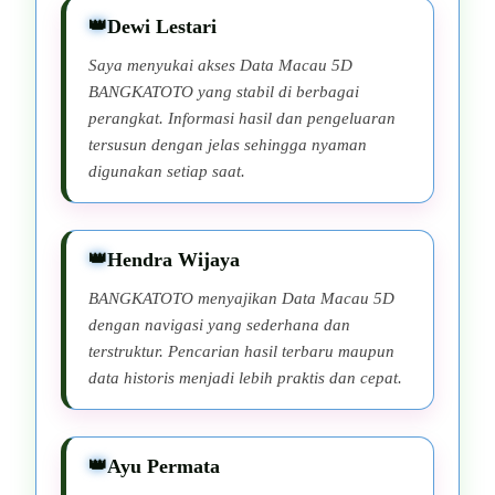
Dewi Lestari
Saya menyukai akses Data Macau 5D
BANGKATOTO yang stabil di berbagai
perangkat. Informasi hasil dan pengeluaran
tersusun dengan jelas sehingga nyaman
digunakan setiap saat.
Hendra Wijaya
BANGKATOTO menyajikan Data Macau 5D
dengan navigasi yang sederhana dan
terstruktur. Pencarian hasil terbaru maupun
data historis menjadi lebih praktis dan cepat.
Ayu Permata