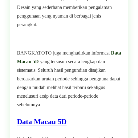
Desain yang sederhana memberikan pengalaman
penggunaan yang nyaman di berbagai jenis
perangkat.
BANGKATOTO juga menghadirkan informasi
Data
Macau 5D
yang tersusun secara lengkap dan
sistematis. Seluruh hasil pengundian disajikan
berdasarkan urutan periode sehingga pengguna dapat
dengan mudah melihat hasil terbaru sekaligus
menelusuri arsip data dari periode-periode
sebelumnya.
Data Macau 5D