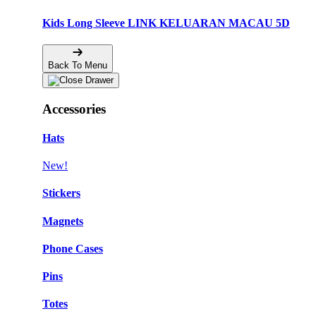
Kids Long Sleeve LINK KELUARAN MACAU 5D
Back To Menu
Accessories
Hats
New!
Stickers
Magnets
Phone Cases
Pins
Totes