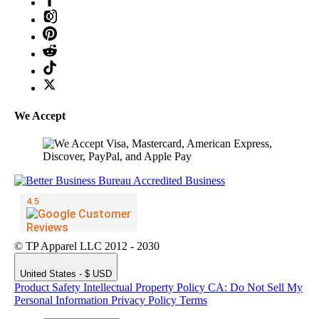
We Accept
© TP Apparel LLC 2012 - 2030
United States - $ USD
Product Safety
Intellectual Property Policy
CA: Do Not Sell My
Personal Information
Privacy Policy
Terms