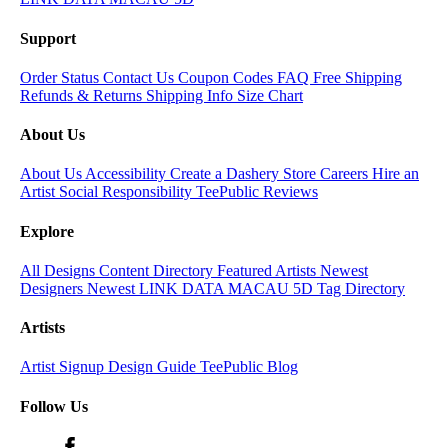
Support
Order Status
Contact Us
Coupon Codes
FAQ
Free Shipping
Refunds & Returns
Shipping Info
Size Chart
About Us
About Us
Accessibility
Create a Dashery Store
Careers
Hire an
Artist
Social Responsibility
TeePublic Reviews
Explore
All Designs
Content Directory
Featured Artists
Newest
Designers
Newest LINK DATA MACAU 5D
Tag Directory
Artists
Artist Signup
Design Guide
TeePublic Blog
Follow Us