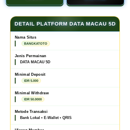
DETAIL PLATFORM DATA MACAU 5D
Nama Situs
BANGKATOTO
Jenis Permainan
DATA MACAU 5D
Minimal Deposit
IDR 5.000
Minimal Withdraw
IDR 50.0000
Metode Transaksi
Bank Lokal • E-Wallet • QRIS