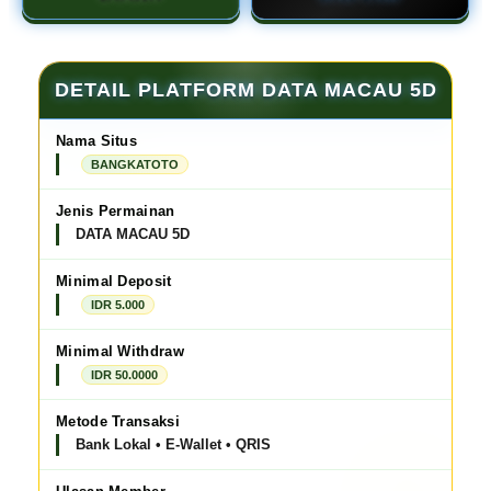
DETAIL PLATFORM DATA MACAU 5D
Nama Situs
BANGKATOTO
Jenis Permainan
DATA MACAU 5D
Minimal Deposit
IDR 5.000
Minimal Withdraw
IDR 50.0000
Metode Transaksi
Bank Lokal • E-Wallet • QRIS