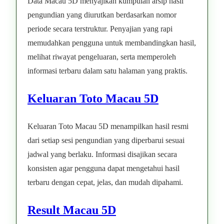
Data Macau 5D menyajikan kumpulan arsip hasil
pengundian yang diurutkan berdasarkan nomor
periode secara terstruktur. Penyajian yang rapi
memudahkan pengguna untuk membandingkan hasil,
melihat riwayat pengeluaran, serta memperoleh
informasi terbaru dalam satu halaman yang praktis.
Keluaran Toto Macau 5D
Keluaran Toto Macau 5D menampilkan hasil resmi
dari setiap sesi pengundian yang diperbarui sesuai
jadwal yang berlaku. Informasi disajikan secara
konsisten agar pengguna dapat mengetahui hasil
terbaru dengan cepat, jelas, dan mudah dipahami.
Result Macau 5D