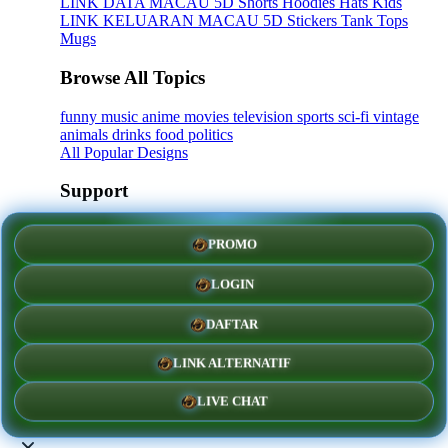
LINK DATA MACAU 5D
Shorts
Hoodies
Hats
Kids
LINK KELUARAN MACAU 5D
Stickers
Tank Tops
Mugs
Browse All Topics
funny
music
anime
movies
television
sports
sci-fi
vintage
animals
drinks
food
politics
All Popular Designs
Support
Order Status
FAQ
Contact Us
PROMO
LOGIN
Update Your Browsing Preferences
Shipping Country:
DAFTAR
Currency:
LINK ALTERNATIF
Cancel
LIVE CHAT