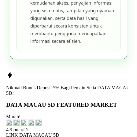
kemudahan akses, penyajian informasi
yang sistematis, tampilan yang nyaman
digunakan, serta data hasil yang
diperbarui secara konsisten untuk
membantu pengguna mendapatkan
informasi secara efisien.
Nikmati
Bonus Deposit 5%
Bagi Pemain Setia
DATA MACAU
5D!
DATA MACAU 5D FEATURED MARKET
Murah!
4.9 out of 5
LINK DATA MACAU 5D