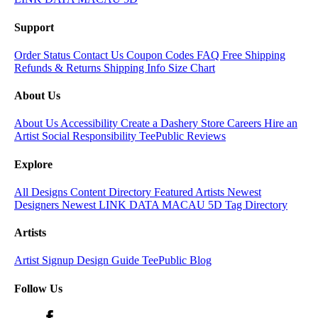
Support
Order Status
Contact Us
Coupon Codes
FAQ
Free Shipping
Refunds & Returns
Shipping Info
Size Chart
About Us
About Us
Accessibility
Create a Dashery Store
Careers
Hire an
Artist
Social Responsibility
TeePublic Reviews
Explore
All Designs
Content Directory
Featured Artists
Newest
Designers
Newest LINK DATA MACAU 5D
Tag Directory
Artists
Artist Signup
Design Guide
TeePublic Blog
Follow Us