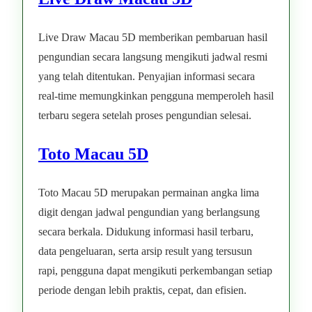
Live Draw Macau 5D memberikan pembaruan hasil
pengundian secara langsung mengikuti jadwal resmi
yang telah ditentukan. Penyajian informasi secara
real-time memungkinkan pengguna memperoleh hasil
terbaru segera setelah proses pengundian selesai.
Toto Macau 5D
Toto Macau 5D merupakan permainan angka lima
digit dengan jadwal pengundian yang berlangsung
secara berkala. Didukung informasi hasil terbaru,
data pengeluaran, serta arsip result yang tersusun
rapi, pengguna dapat mengikuti perkembangan setiap
periode dengan lebih praktis, cepat, dan efisien.