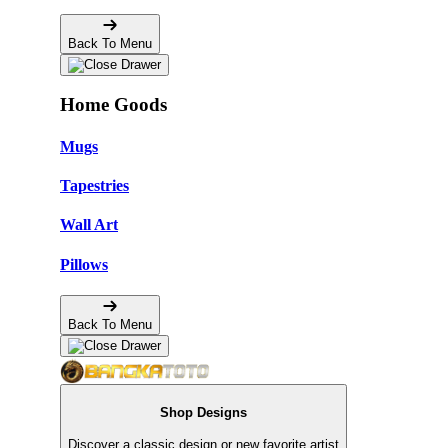
Back To Menu
Home Goods
Mugs
Tapestries
Wall Art
Pillows
Back To Menu
Shop Designs
Discover a classic design or new favorite artist