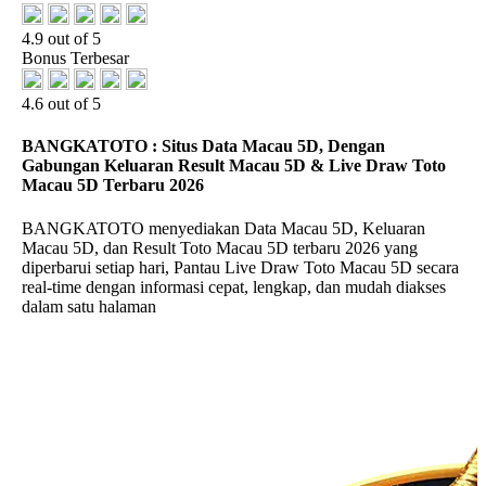
4.9 out of 5
Bonus Terbesar
4.6 out of 5
BANGKATOTO : Situs Data Macau 5D, Dengan
Gabungan Keluaran Result Macau 5D & Live Draw Toto
Macau 5D Terbaru 2026
BANGKATOTO menyediakan Data Macau 5D, Keluaran
Macau 5D, dan Result Toto Macau 5D terbaru 2026 yang
diperbarui setiap hari, Pantau Live Draw Toto Macau 5D secara
real-time dengan informasi cepat, lengkap, dan mudah diakses
dalam satu halaman