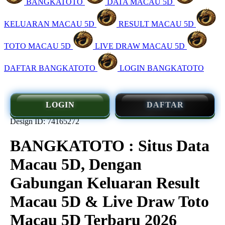
BANGKATOTO
DATA MACAU 5D
KELUARAN MACAU 5D
RESULT MACAU 5D
TOTO MACAU 5D
LIVE DRAW MACAU 5D
DAFTAR BANGKATOTO
LOGIN BANGKATOTO
LOGIN
DAFTAR
Design ID: 74165272
BANGKATOTO : Situs Data
Macau 5D, Dengan
Gabungan Keluaran Result
Macau 5D & Live Draw Toto
Macau 5D Terbaru 2026