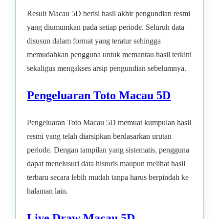
Result Macau 5D berisi hasil akhir pengundian resmi
yang diumumkan pada setiap periode. Seluruh data
disusun dalam format yang teratur sehingga
memudahkan pengguna untuk memantau hasil terkini
sekaligus mengakses arsip pengundian sebelumnya.
Pengeluaran Toto Macau 5D
Pengeluaran Toto Macau 5D memuat kumpulan hasil
resmi yang telah diarsipkan berdasarkan urutan
periode. Dengan tampilan yang sistematis, pengguna
dapat menelusuri data historis maupun melihat hasil
terbaru secara lebih mudah tanpa harus berpindah ke
halaman lain.
Live Draw Macau 5D