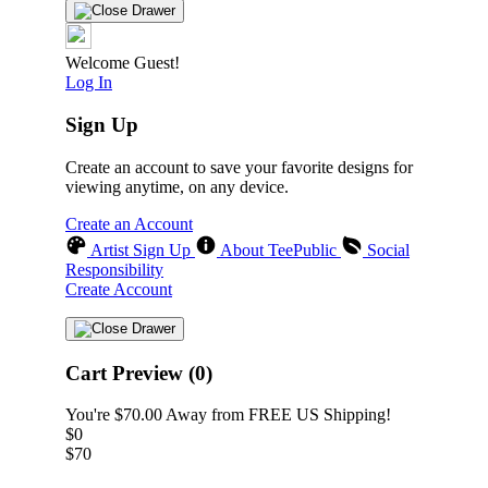
Welcome Guest!
Log In
Sign Up
Create an account to save your favorite designs for
viewing anytime, on any device.
Create an Account
Artist Sign Up
About TeePublic
Social
Responsibility
Create Account
Cart Preview (0)
You're
$70.00
Away from
FREE US Shipping!
$0
$70