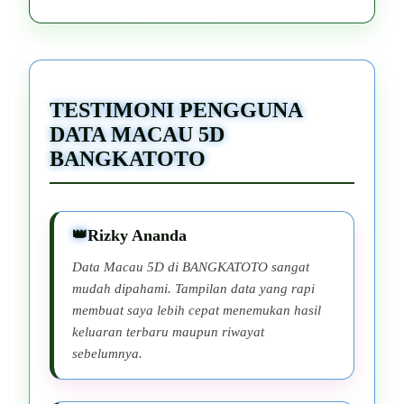
TESTIMONI PENGGUNA
DATA MACAU 5D
BANGKATOTO
Rizky Ananda
Data Macau 5D di BANGKATOTO sangat
mudah dipahami. Tampilan data yang rapi
membuat saya lebih cepat menemukan hasil
keluaran terbaru maupun riwayat
sebelumnya.