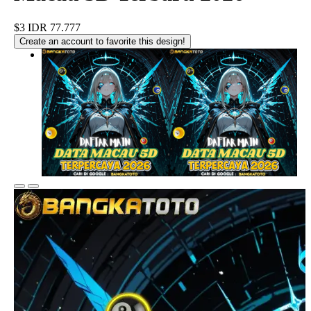
$3
IDR 77.777
Create an account to favorite this design!