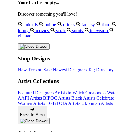
Your Cart is empty...
Discover something you'll love!
animals
anime
drinks
fantasy
food
funny
movies
sci-fi
sports
television
vintage
Shop Designs
New Tees on Sale
Newest Designers
Tag Directory
Artist Collections
Featured Designers
Artists to Watch
Creators to Watch
AAPI Artists
BIPOC Artists
Black Artists
Celebrate
Women Artists
LGBTQIA Artists
Ukrainian Artists
Back To Menu