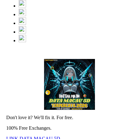
Don't love it? We'll fix it. For free.
100% Free Exchanges.
LINK DATA MACAU 5D