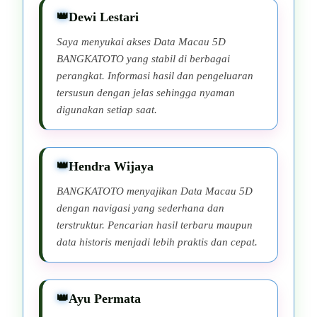
Dewi Lestari
Saya menyukai akses Data Macau 5D
BANGKATOTO yang stabil di berbagai
perangkat. Informasi hasil dan pengeluaran
tersusun dengan jelas sehingga nyaman
digunakan setiap saat.
Hendra Wijaya
BANGKATOTO menyajikan Data Macau 5D
dengan navigasi yang sederhana dan
terstruktur. Pencarian hasil terbaru maupun
data historis menjadi lebih praktis dan cepat.
Ayu Permata