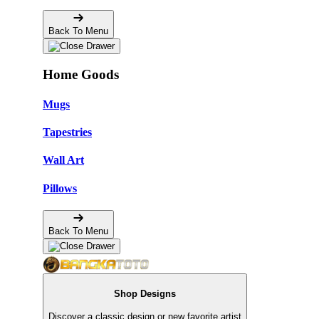
Back To Menu
Home Goods
Mugs
Tapestries
Wall Art
Pillows
Back To Menu
Shop Designs
Discover a classic design or new favorite artist