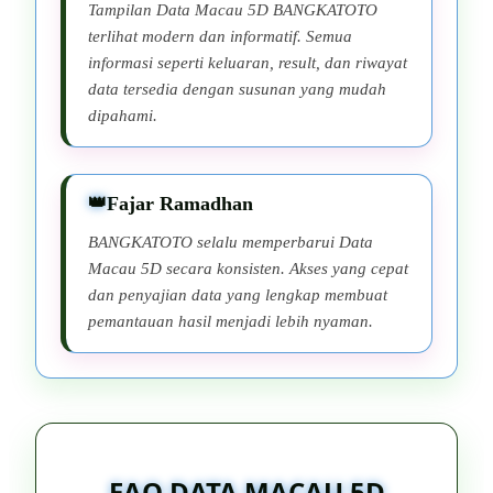
Tampilan Data Macau 5D BANGKATOTO
terlihat modern dan informatif. Semua
informasi seperti keluaran, result, dan riwayat
data tersedia dengan susunan yang mudah
dipahami.
Fajar Ramadhan
BANGKATOTO selalu memperbarui Data
Macau 5D secara konsisten. Akses yang cepat
dan penyajian data yang lengkap membuat
pemantauan hasil menjadi lebih nyaman.
FAQ DATA MACAU 5D