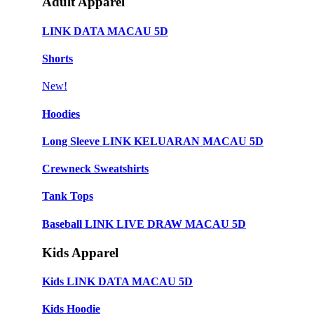
Adult Apparel
LINK DATA MACAU 5D
Shorts
New!
Hoodies
Long Sleeve LINK KELUARAN MACAU 5D
Crewneck Sweatshirts
Tank Tops
Baseball LINK LIVE DRAW MACAU 5D
Kids Apparel
Kids LINK DATA MACAU 5D
Kids Hoodie