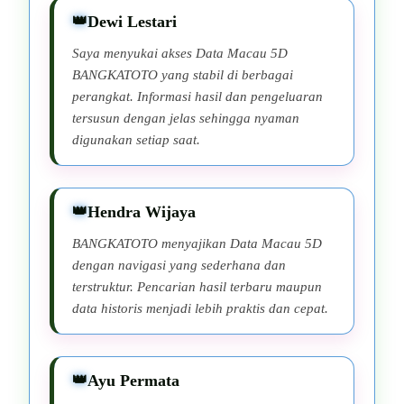
Dewi Lestari
Saya menyukai akses Data Macau 5D
BANGKATOTO yang stabil di berbagai
perangkat. Informasi hasil dan pengeluaran
tersusun dengan jelas sehingga nyaman
digunakan setiap saat.
Hendra Wijaya
BANGKATOTO menyajikan Data Macau 5D
dengan navigasi yang sederhana dan
terstruktur. Pencarian hasil terbaru maupun
data historis menjadi lebih praktis dan cepat.
Ayu Permata