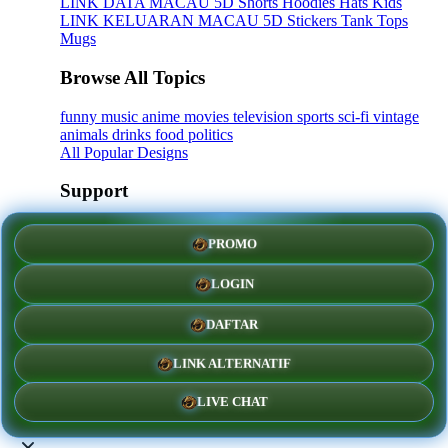
LINK DATA MACAU 5D
Shorts
Hoodies
Hats
Kids
LINK KELUARAN MACAU 5D
Stickers
Tank Tops
Mugs
Browse All Topics
funny
music
anime
movies
television
sports
sci-fi
vintage
animals
drinks
food
politics
All Popular Designs
Support
Order Status
FAQ
Contact Us
PROMO
LOGIN
Update Your Browsing Preferences
Shipping Country:
DAFTAR
Currency:
LINK ALTERNATIF
LIVE CHAT
Cancel