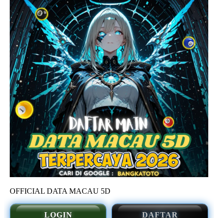
OFFICIAL DATA MACAU 5D
LOGIN
DAFTAR