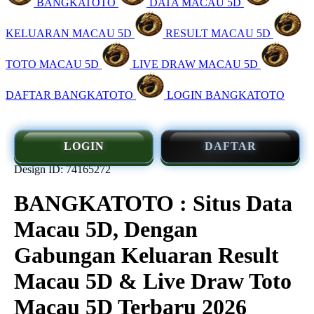
BANGKATOTO
DATA MACAU 5D
KELUARAN MACAU 5D
RESULT MACAU 5D
TOTO MACAU 5D
LIVE DRAW MACAU 5D
DAFTAR BANGKATOTO
LOGIN BANGKATOTO
LOGIN
DAFTAR
Design ID: 74165272
BANGKATOTO : Situs Data
Macau 5D, Dengan
Gabungan Keluaran Result
Macau 5D & Live Draw Toto
Macau 5D Terbaru 2026