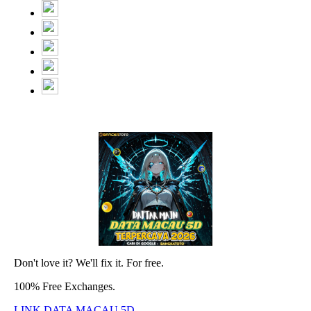
Don't love it? We'll fix it. For free.
100% Free Exchanges.
LINK DATA MACAU 5D